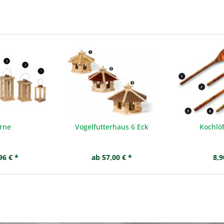
erne
Vogelfutterhaus 6 Eck
Kochlöf
96 € *
ab 57,00 € *
8,9