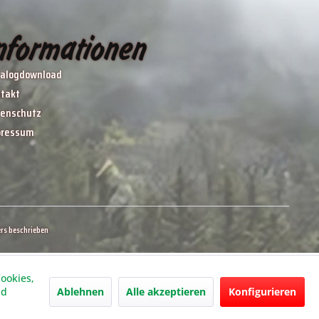
nformationen
alogdownload
takt
enschutz
pressum
rs beschrieben
ookies,
Ablehnen
Alle akzeptieren
Konfigurieren
nd