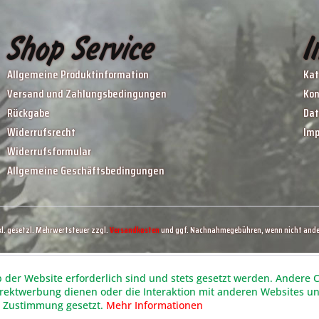
Shop Service
I
Allgemeine Produktinformation
Kat
Versand und Zahlungsbedingungen
Kon
Rückgabe
Dat
Widerrufsrecht
Im
Widerrufsformular
Allgemeine Geschäftsbedingungen
nkl. gesetzl. Mehrwertsteuer zzgl.
Versandkosten
und ggf. Nachnahmegebühren, wenn nicht ande
b der Website erforderlich sind und stets gesetzt werden. Andere C
irektwerbung dienen oder die Interaktion mit anderen Websites u
r Zustimmung gesetzt.
Mehr Informationen