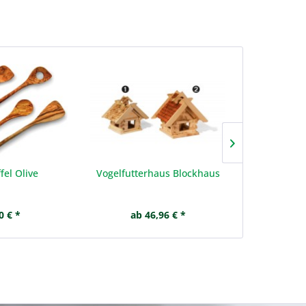
fel Olive
Vogelfutterhaus Blockhaus
S
0 € *
ab 46,96 € *
ab 1