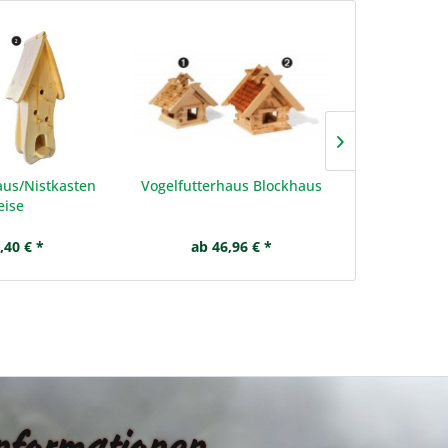
aus/Nistkasten
Vogelfutterhaus Blockhaus
Salatbe
ise
,40 € *
ab 46,96 € *
ab 1