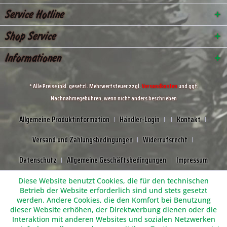
Service Hotline
Shop Service
Informationen
* Alle Preise inkl. gesetzl. Mehrwertsteuer zzgl.
Versandkosten
und ggf.
Nachnahmegebühren, wenn nicht anders beschrieben
Allgemeine Produktinformation
Händler-Login
Kontakt
Versand und Zahlungsbedingungen
Widerrufsrecht
Datenschutz
Allgemeine Geschäftsbedingungen
Impressum
Diese Website benutzt Cookies, die für den technischen
Betrieb der Website erforderlich sind und stets gesetzt
werden. Andere Cookies, die den Komfort bei Benutzung
dieser Website erhöhen, der Direktwerbung dienen oder die
Interaktion mit anderen Websites und sozialen Netzwerken