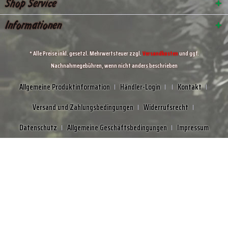
Shop Service
Informationen
* Alle Preise inkl. gesetzl. Mehrwertsteuer zzgl.
Versandkosten
und ggf.
Nachnahmegebühren, wenn nicht anders beschrieben
Allgemeine Produktinformation
Händler-Login
Kontakt
Versand und Zahlungsbedingungen
Widerrufsrecht
Datenschutz
Allgemeine Geschäftsbedingungen
Impressum