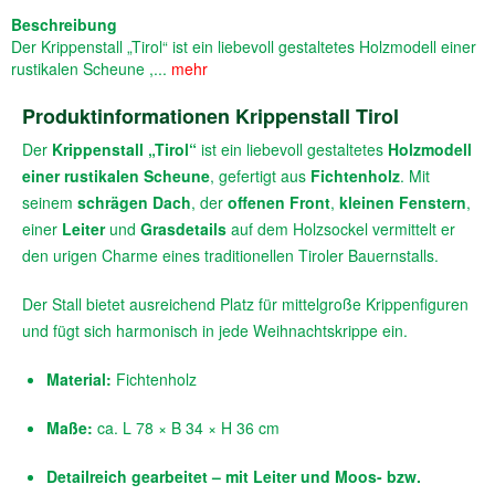
Beschreibung
Der Krippenstall „Tirol“ ist ein liebevoll gestaltetes Holzmodell einer
rustikalen Scheune ,...
mehr
Produktinformationen Krippenstall Tirol
Der
Krippenstall „Tirol“
ist ein liebevoll gestaltetes
Holzmodell
einer rustikalen Scheune
, gefertigt aus
Fichtenholz
. Mit
seinem
schrägen Dach
, der
offenen Front
,
kleinen Fenstern
,
einer
Leiter
und
Grasdetails
auf dem Holzsockel vermittelt er
den urigen Charme eines traditionellen Tiroler Bauernstalls.
Der Stall bietet ausreichend Platz für mittelgroße Krippenfiguren
und fügt sich harmonisch in jede Weihnachtskrippe ein.
Material:
Fichtenholz
Maße:
ca. L 78 × B 34 × H 36 cm
Detailreich gearbeitet – mit Leiter und Moos- bzw.