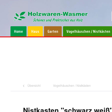
Home
Haus
Garten
Vogelhäuschen / Nistkästen
Übersicht
Vogelhäuschen / Nistkästen
Nistkasten "schwarz weiß