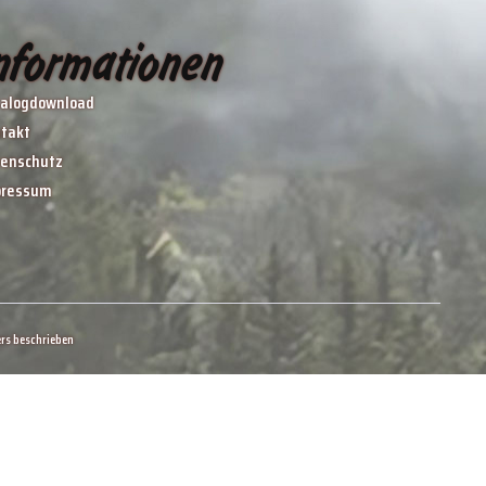
nformationen
alogdownload
takt
enschutz
pressum
rs beschrieben