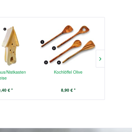
aus/Nistkasten
Kochlöffel Olive
Schneid
ise
,40 € *
8,90 € *
ab 2