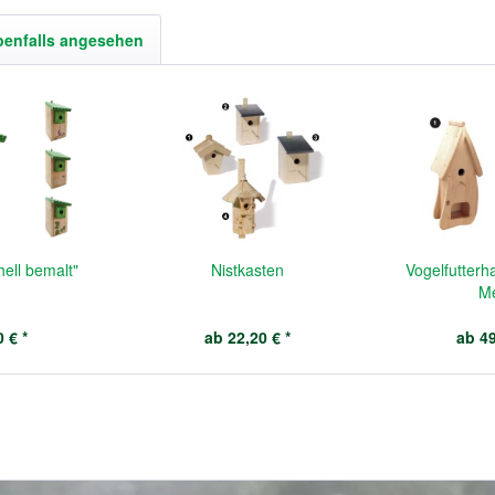
benfalls angesehen
hell bemalt"
Nistkasten
Vogelfutterh
Me
 € *
ab 22,20 € *
ab 49